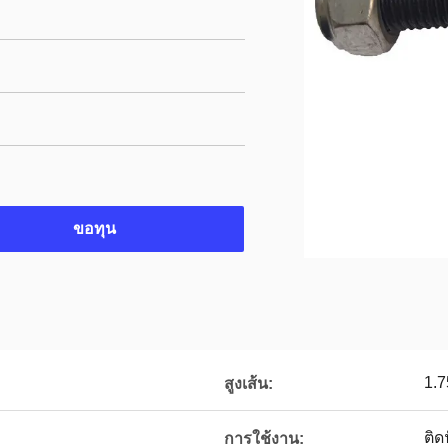
ขอทุน
1.7
สูงเส้น:
ติด
การใช้งาน: