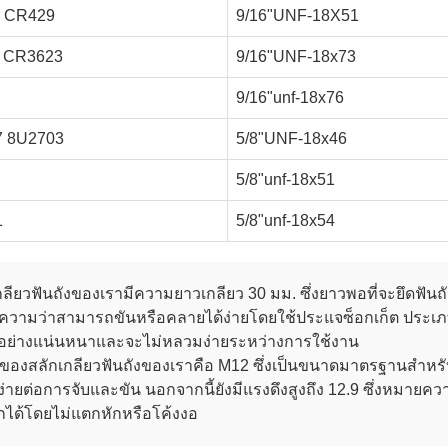
 CR429
9/16"UNF-18X51
 CR3623
9/16"UNF-18x73
9/16"unf-18x76
 8U2703
5/8"UNF-18x46
5/8"unf-18x51
1
5/8"unf-18x54
กลียวฟันถังของเรามีความยาวเกลียว 30 มม. ซึ่งยาวพอที่จะยึดฟันถังใ
วามว่าสามารถขันหรือคลายได้ง่ายโดยใช้ประแจซ็อกเก็ต ประเภทเก
ดอย่างแน่นหนาและจะไม่หลวมง่ายระหว่างการใช้งาน
องสลักเกลียวฟันถังของเราคือ M12 ซึ่งเป็นขนาดมาตรฐานสำหรับร
ง่ายต่อการจับและขัน นอกจากนี้ยังมีแรงดึงสูงถึง 12.9 ซึ่งหม
ได้โดยไม่แตกหักหรือโค้งงอ