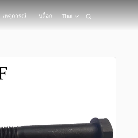
เหตุการณ์
บล็อก
Thai