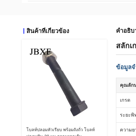
คําอธิบ
สินค้าที่เกี่ยวข้อง
สลักเ
ข้อมูล
คุณลั
เกรด
ระยะพิท
โบลท์ปลอมหัวเรียบ พร้อมถังถั่ว โบลท์
ความยา