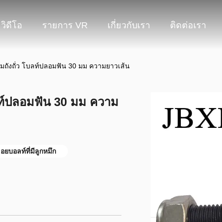
วิดีโอ
รายการ VR
เกี่ยวกับเรา
ติดต่อเรา
อมถังถั่ว โบลท์ปลอมฟัน 30 มม ความยาวเส้น
ลท์ปลอมฟัน 30 มม ความ
อยบอลท์ที่มีลูกหมึก