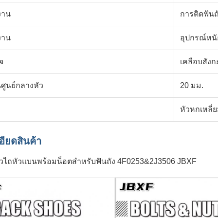
งาน
การติดฟันถั
งาน
อุปกรณ์หน
็จ
เคลือบสังก
นศูนย์กลางหัว
20 มม.
หัวหกเหลี่
อียดสินค้า
ยวไถหัวแบนพร้อมน็อตสำหรับฟันถัง 4F0253&2J3506 JBXF